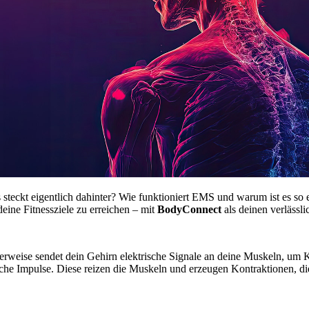
teckt eigentlich dahinter? Wie funktioniert EMS und warum ist es so ef
eine Fitnessziele zu erreichen – mit
BodyConnect
als deinen verlässli
erweise sendet dein Gehirn elektrische Signale an deine Muskeln, um
sche Impulse. Diese reizen die Muskeln und erzeugen Kontraktionen, d